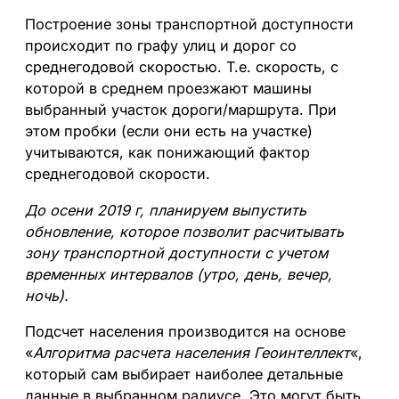
а
Построение зоны транспортной доступности
Р
происходит по графу улиц и дорог со
а
среднегодовой скоростью. Т.е. скорость, с
с
которой в среднем проезжают машины
ч
выбранный участок дороги/маршрута. При
е
этом пробки (если они есть на участке)
т
учитываются, как понижающий фактор
н
среднегодовой скорости.
а
с
До осени 2019 г, планируем выпустить
е
обновление, которое позволит расчитывать
л
зону транспортной доступности с учетом
е
временных интервалов (утро, день, вечер,
н
ночь).
и
я
Подсчет населения производится на основе
в
«
Алгоритма расчета населения Геоинтеллект
«,
з
который сам выбирает наиболее детальные
о
данные в выбранном радиусе. Это могут быть