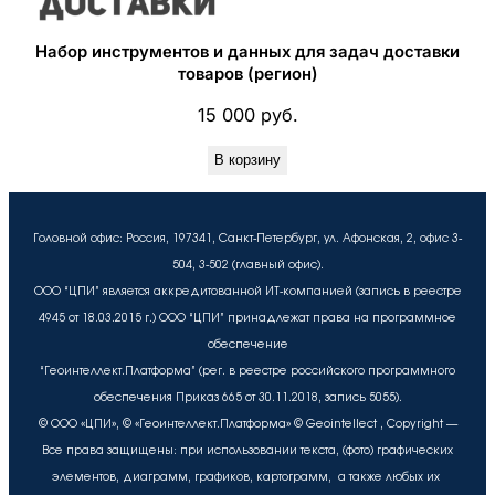
Набор инструментов и данных для задач доставки
товаров (регион)
15 000
руб.
В корзину
Головной офис: Россия, 197341, Санкт-Петербург, ул. Афонская, 2, офис 3-
504, 3-502 (главный офис).
ООО “ЦПИ” является аккредитованной ИТ-компанией (запись в реестре
4945 от 18.03.2015 г.) ООО “ЦПИ” принадлежат права на программное
обеспечение
“Геоинтеллект.Платформа” (рег. в реестре российского программного
обеспечения Приказ 665 от 30.11.2018, запись 5055).
© ООО «ЦПИ», © «Геоинтеллект.Платформа» © Geointellect , Copyright —
Все права защищены: при использовании текста, (фото) графических
элементов, диаграмм, графиков, картограмм, а также любых их