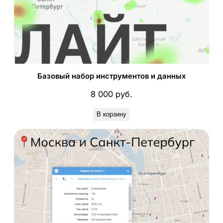
у
п
н
о
с
т
и
Базовый набор инструментов и данных
(
8 000
руб.
л
ю
В корзину
б
о
й
г
о
р
о
д
)