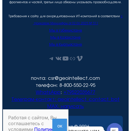
фрагментов и частей, третьи лица обязаны указывать правообладателя.
Требования к сайту для аккредитованных ИТ-компаний в соответствии
с
приказом Минцифры от 02.06.2025 № 511
Мы в Узбекистане
Мы в Казахстане
Мы в Кыргызстане
Telegram
ВКонтакте
YouTube
Рутуб
Vimeo
почта: csr@geointellect.com
телефон: 8-800-550-22-95
WhatsApp
:
+79522035677
Телеграм-контакт:
geointellect_contact_bot
MAX: написать
Работая с сайтом, Вы
соглашаетесь с
Геоинтеллект © 2026
условиями
Политики
Напишите нам