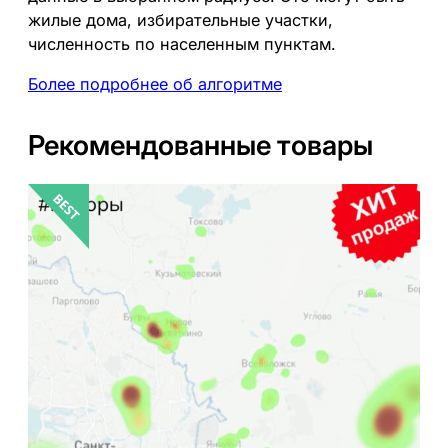
н
жилые дома, избирательные участки,
е
численность по населенным пунктам.
т
Более подробнее об алгоритме
р
а
н
Рекомендованные товары
с
п
о
р
т
н
о
й
д
о
с
т