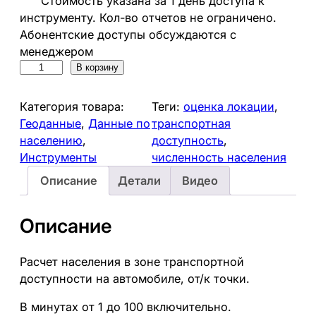
Стоимость указана за 1 день доступа к
инструменту. Кол-во отчетов не ограничено.
Абонентские доступы обсуждаются с
менеджером
К
В корзину
о
л
Категория товара:
Теги:
оценка локации
, 
и
Геоданные
, 
Данные по
транспортная
ч
населению
, 
доступность
, 
е
Инструменты
численность населения
с
Описание
Детали
Видео
т
в
о
Описание
т
о
Расчет населения в зоне транспортной
в
доступности на автомобиле, от/к точки.
а
р
В минутах от 1 до 100 включительно.