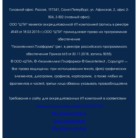
Головной офис: Россия, 197341, Санкт-Петербург, ул. Афонская, 2, офис 3-
504, 3-502 (главный офис).
ООО “ЦПИ” является аккредитованной ИТ-компанией (запись в реестре
4945 от 18.03.2015 г.) ООО “ЦПИ” принадлежат права на программное
обеспечение
“Геоинтеллект.Платформа” (рег. в реестре российского программного
обеспечения Приказ 665 от 30.11.2018, запись 5055).
© ООО «ЦПИ», © «Геоинтеллект.Платформа» © Geointellect , Copyright —
Все права защищены: при использовании текста, (фото) графических
элементов, диаграмм, графиков, картограмм, а также любых их
фрагментов и частей, третьи лица обязаны указывать правообладателя.
Требования к сайту для аккредитованных ИТ-компаний в соответствии
с
приказом Минцифры от 02.06.2025 № 511
Мы в Узбекистане
Мы в Казахстане
Мы в Кыргызстане