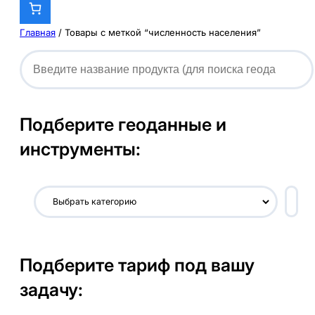
Главная
/ Товары с меткой “численность населения”
Подберите геоданные и
инструменты:
В
ы
б
р
Подберите тариф под вашу
а
т
задачу:
ь
к