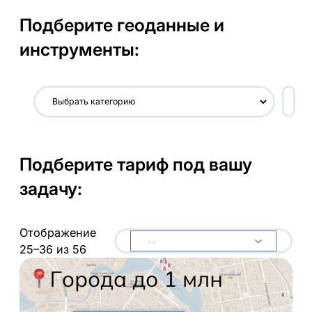
Подберите геоданные и
инструменты:
В
ы
б
р
Подберите тариф под вашу
а
т
задачу:
ь
к
а
Отображение
т
25–36 из 56
е
г
о