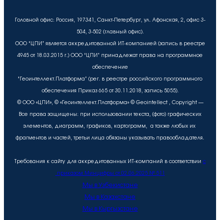
Головной офис: Россия, 197341, Санкт-Петербург, ул. Афонская, 2, офис 3-
504, 3-502 (главный офис).
ООО “ЦПИ” является аккредитованной ИТ-компанией (запись в реестре
4945 от 18.03.2015 г.) ООО “ЦПИ” принадлежат права на программное
обеспечение
“Геоинтеллект.Платформа” (рег. в реестре российского программного
обеспечения Приказ 665 от 30.11.2018, запись 5055).
© ООО «ЦПИ», © «Геоинтеллект.Платформа» © Geointellect , Copyright —
Все права защищены: при использовании текста, (фото) графических
элементов, диаграмм, графиков, картограмм, а также любых их
фрагментов и частей, третьи лица обязаны указывать правообладателя.
Требования к сайту для аккредитованных ИТ-компаний в соответствии
с
приказом Минцифры от 02.06.2025 № 511
Мы в Узбекистане
Мы в Казахстане
Мы в Кыргызстане