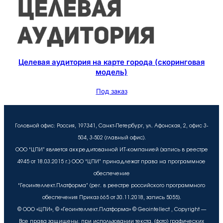
Целевая аудитория на карте города (скоринговая
модель)
Под заказ
Головной офис: Россия, 197341, Санкт-Петербург, ул. Афонская, 2, офис 3-
504, 3-502 (главный офис).
ООО “ЦПИ” является аккредитованной ИТ-компанией (запись в реестре
4945 от 18.03.2015 г.) ООО “ЦПИ” принадлежат права на программное
обеспечение
“Геоинтеллект.Платформа” (рег. в реестре российского программного
обеспечения Приказ 665 от 30.11.2018, запись 5055).
© ООО «ЦПИ», © «Геоинтеллект.Платформа» © Geointellect , Copyright —
Все права защищены: при использовании текста, (фото) графических