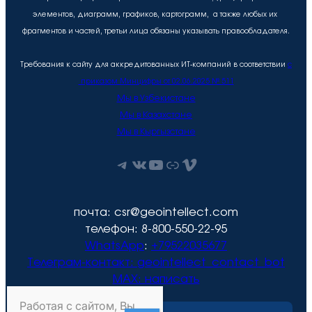
элементов, диаграмм, графиков, картограмм, а также любых их
фрагментов и частей, третьи лица обязаны указывать правообладателя.
Требования к сайту для аккредитованных ИТ-компаний в соответствии
с
приказом Минцифры от 02.06.2025 № 511
Мы в Узбекистане
Мы в Казахстане
Мы в Кыргызстане
Telegram
ВКонтакте
YouTube
Рутуб
Vimeo
почта: csr@geointellect.com
телефон: 8-800-550-22-95
WhatsApp
:
+79522035677
Телеграм-контакт:
geointellect_contact_bot
MAX: написать
Работая с сайтом, Вы