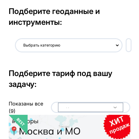
Подберите геоданные и
инструменты:
В
ы
б
р
Подберите тариф под вашу
а
т
задачу:
ь
к
а
Показаны все
т
(9)
е
г
о