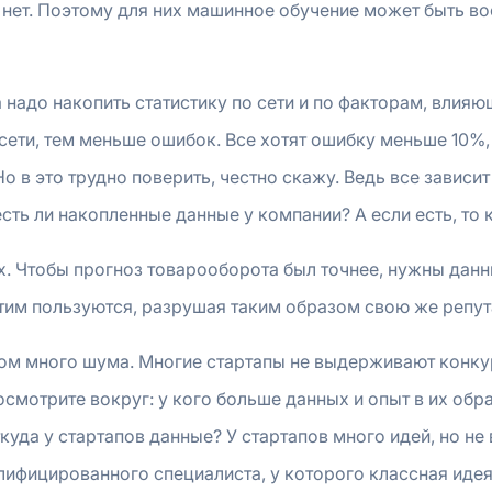
х нет. Поэтому для них машинное обучение может быть 
 надо накопить статистику по сети и по факторам, влияю
ети, тем меньше ошибок. Все хотят ошибку меньше 10%, 
 это трудно поверить, честно скажу. Ведь все зависит н
сть ли накопленные данные у компании? А если есть, то к
. Чтобы прогноз товарооборота был точнее, нужны данн
этим пользуются, разрушая таким образом свою же репу
шком много шума. Многие стартапы не выдерживают конк
осмотрите вокруг: у кого больше данных и опыт в их обр
ткуда у стартапов данные? У стартапов много идей, но не
лифицированного специалиста, у которого классная идея,