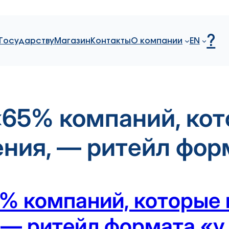
?
Государству
Магазин
Контакты
О компании
EN
«65% компаний, ко
ния, — ритейл фор
5% компаний, которые
 — ритейл формата «у