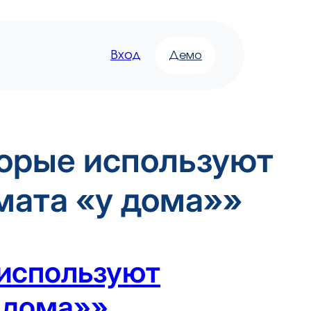
Вход
Демо
торые используют
мата «у дома»»
 используют
 дома»»