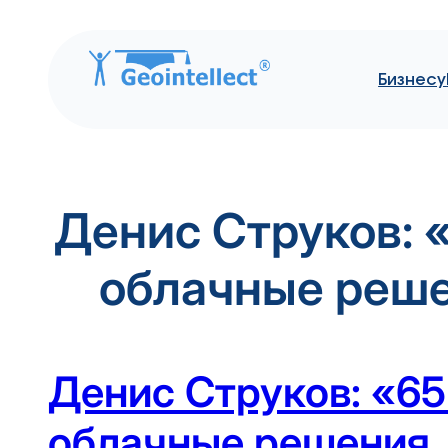
Бизнесу
Перейти
к
содержимому
Денис Струков: 
облачные реше
Денис Струков: «6
облачные решения,