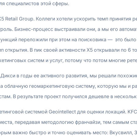
я специалистов этой сферы.
X5 Retail Group. Коллеги хотели ускорить темп принятия
роль. Бизнес-процесс выстраивали они, а мы его автома
функций переложили при этом на поисковика — это был
п открытия. В пик своей активности Х5 открывали по 6 
етинговых систем и услуг, потому что потом многие ре
Дикси в годы ее активного развития, мы решали похожие
 а облачную геомаркетинговую систему, которую мы и ра
там. В результате проект получился дешевле в нескольк
инговой системой Geointellect для оценки локаций. KFC,
 места, передавая методологию франчайзи, тем самым ст
рым важно быстро и точно оценивать место: Вкусвилл, 