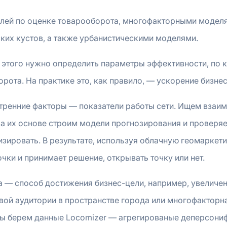
лей по оценке товарооборота, многофакторными моделя
ких кустов, а также урбанистическими моделями.
я этого нужно определить параметры эффективности, по 
орота. На практике это, как правило, — ускорение бизн
ренние факторы — показатели работы сети. Ищем взаим
На их основе строим модели прогнозирования и проверя
изировать. В результате, используя облачную геомаркет
чки и принимает решение, открывать точку или нет.
а — способ достижения бизнес-цели, например, увеличе
левой аудитории в пространстве города или многофакторн
Мы берем данные Locomizer — агрегированые деперсони