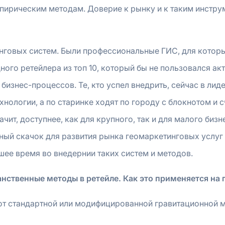
мпирическим методам. Доверие к рынку и к таким инструм
инговых систем. Были профессиональные ГИС, для которы
дного ретейлера из топ 10, который бы не пользовался а
бизнес-процессов. Те, кто успел внедрить, сейчас в лид
хнологии, а по старинке ходят по городу с блокнотом и с
чит, доступнее, как для крупного, так и для малого бизн
ьный скачок для развития рынка геомаркетинговых услуг
йшее время во внедернии таких систем и методов.
нственные методы в ретейле. Как это применяется на 
 от стандартной или модифицированной гравитационной