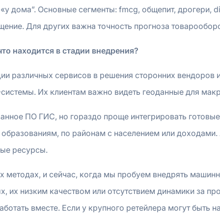
у дома”. Основные сегменты: fmcg, общепит, дрогери, 
щение. Для других важна точность прогноза товарооборо
что находится в стадии внедрения?
ции различных сервисов в решения сторонних вендоров и
P-системы. Их клиентам важно видеть геоданные для мак
анное ПО ГИС, но гораздо проще интегрировать готовые
 образованиям, по районам с населением или доходами.
ные ресурсы.
х методах, и сейчас, когда мы пробуем внедрять машин
х, их низким качеством или отсутствием динамики за п
ботать вместе. Если у крупного ретейлера могут быть н