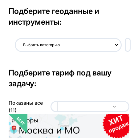
Подберите геоданные и
инструменты:
В
ы
б
р
Подберите тариф под вашу
а
т
задачу:
ь
к
а
Показаны все
т
(11)
е
г
о