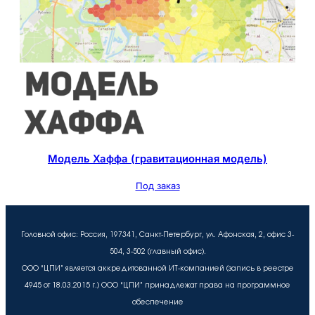
Модель Хаффа (гравитационная модель)
Под заказ
Головной офис: Россия, 197341, Санкт-Петербург, ул. Афонская, 2, офис 3-
504, 3-502 (главный офис).
ООО “ЦПИ” является аккредитованной ИТ-компанией (запись в реестре
4945 от 18.03.2015 г.) ООО “ЦПИ” принадлежат права на программное
обеспечение