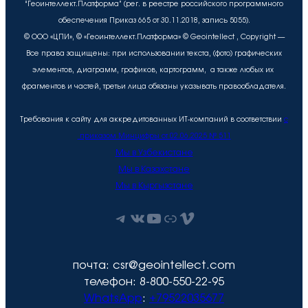
“Геоинтеллект.Платформа” (рег. в реестре российского программного
обеспечения Приказ 665 от 30.11.2018, запись 5055).
© ООО «ЦПИ», © «Геоинтеллект.Платформа» © Geointellect , Copyright —
Все права защищены: при использовании текста, (фото) графических
элементов, диаграмм, графиков, картограмм, а также любых их
фрагментов и частей, третьи лица обязаны указывать правообладателя.
Требования к сайту для аккредитованных ИТ-компаний в соответствии
с
приказом Минцифры от 02.06.2025 № 511
Мы в Узбекистане
Мы в Казахстане
Мы в Кыргызстане
Telegram
ВКонтакте
YouTube
Рутуб
Vimeo
почта: csr@geointellect.com
телефон: 8-800-550-22-95
WhatsApp
:
+79522035677