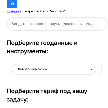
Главная
/ Товары с меткой “зарплата”
Подберите геоданные и
инструменты:
В
ы
б
р
Подберите тариф под вашу
а
т
задачу:
ь
к