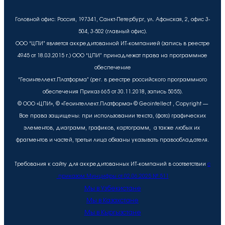
Головной офис: Россия, 197341, Санкт-Петербург, ул. Афонская, 2, офис 3-
504, 3-502 (главный офис).
ООО “ЦПИ” является аккредитованной ИТ-компанией (запись в реестре
4945 от 18.03.2015 г.) ООО “ЦПИ” принадлежат права на программное
обеспечение
“Геоинтеллект.Платформа” (рег. в реестре российского программного
обеспечения Приказ 665 от 30.11.2018, запись 5055).
© ООО «ЦПИ», © «Геоинтеллект.Платформа» © Geointellect , Copyright —
Все права защищены: при использовании текста, (фото) графических
элементов, диаграмм, графиков, картограмм, а также любых их
фрагментов и частей, третьи лица обязаны указывать правообладателя.
Требования к сайту для аккредитованных ИТ-компаний в соответствии
с
приказом Минцифры от 02.06.2025 № 511
Мы в Узбекистане
Мы в Казахстане
Мы в Кыргызстане