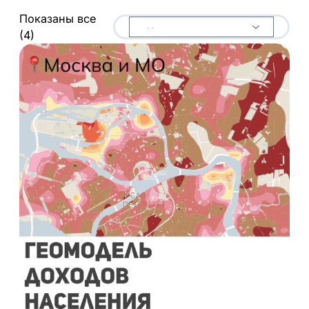
а
Показаны все
т
(4)
е
г
о
р
и
ю