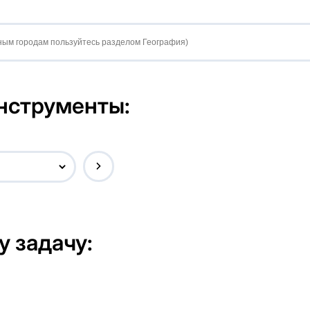
нструменты:
у задачу:
а