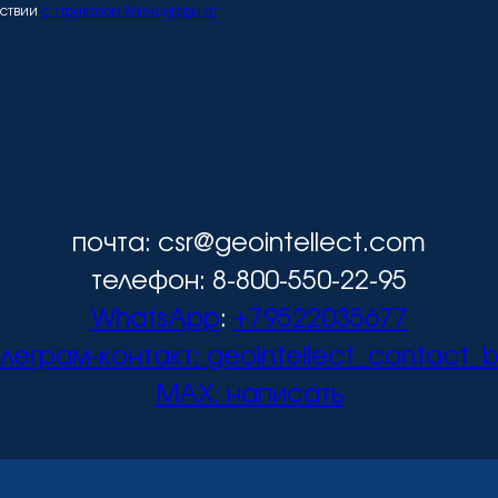
тствии
с приказом Минцифры от
почта: csr@geointellect.com
телефон: 8-800-550-22-95
WhatsApp
:
+79522035677
леграм-контакт:
geointellect_contact_
MAX: написать