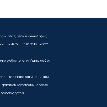
офис 3-504, 3-502 (главный офис).
стре 4945 от 18.03.2015 г.) ООО
ммного обеспечения Приказ 665 от
yright — Все права защищены: при
, графиков, картограмм, а также
правообладателя.