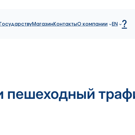
?
Государству
Магазин
Контакты
О компании
EN
и пешеходный траф