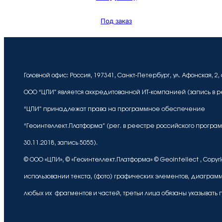
Под заказ
Головной офис: Россия, 197341, Санкт-Петербург, ул. Афонская, 2, 
ООО “ЦПИ” является аккредитованной ИТ-компанией (запись в рее
“ЦПИ” принадлежат права на программное обеспечение
“Геоинтеллект.Платформа” (рег. в реестре российского програ
30.11.2018, запись 5055).
© ООО «ЦПИ», © «Геоинтеллект.Платформа» © Geointellect , Cop
использовании текста, (фото) графических элементов, диаграмм
любых их фрагментов и частей, третьи лица обязаны указывать 