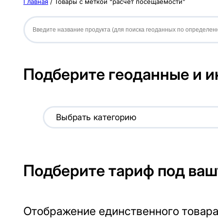
Главная
/ Товары с меткой “расчет посещаемости”
Подберите геоданные и и
В
ы
б
р
Подберите тариф под ваш
а
т
Отображение единственного товар
ь