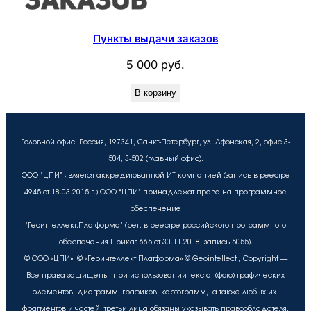
Пункты выдачи заказов
5 000
руб.
В корзину
Головной офис: Россия, 197341, Санкт-Петербург, ул. Афонская, 2, офис 3-
504, 3-502 (главный офис).
ООО “ЦПИ” является аккредитованной ИТ-компанией (запись в реестре
4945 от 18.03.2015 г.) ООО “ЦПИ” принадлежат права на программное
обеспечение
“Геоинтеллект.Платформа” (рег. в реестре российского программного
обеспечения Приказ 665 от 30.11.2018, запись 5055).
© ООО «ЦПИ», © «Геоинтеллект.Платформа» © Geointellect , Copyright —
Все права защищены: при использовании текста, (фото) графических
элементов, диаграмм, графиков, картограмм, а также любых их
фрагментов и частей, третьи лица обязаны указывать правообладателя.