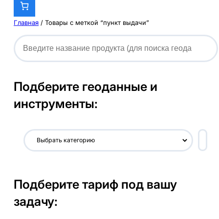
Главная
/ Товары с меткой “пункт выдачи”
Подберите геоданные и
инструменты:
В
ы
б
р
Подберите тариф под вашу
а
т
задачу:
ь
к