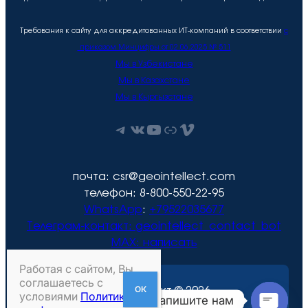
Требования к сайту для аккредитованных ИТ-компаний в соответствии
с
приказом Минцифры от 02.06.2025 № 511
Мы в Узбекистане
Мы в Казахстане
Мы в Кыргызстане
Telegram
ВКонтакте
YouTube
Рутуб
Vimeo
почта: csr@geointellect.com
телефон: 8-800-550-22-95
WhatsApp
:
+79522035677
Телеграм-контакт:
geointellect_contact_bot
MAX: написать
Работая с сайтом, Вы
соглашаетесь с
Геоинтеллект © 2026
условиями
Политики
Напишите нам