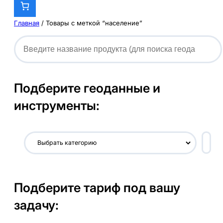
Главная
/ Товары с меткой “население”
Подберите геоданные и
инструменты:
В
ы
б
р
Подберите тариф под вашу
а
т
задачу:
ь
к