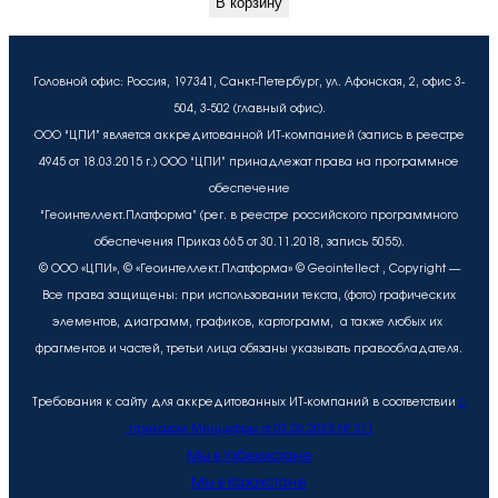
В корзину
Головной офис: Россия, 197341, Санкт-Петербург, ул. Афонская, 2, офис 3-
504, 3-502 (главный офис).
ООО “ЦПИ” является аккредитованной ИТ-компанией (запись в реестре
4945 от 18.03.2015 г.) ООО “ЦПИ” принадлежат права на программное
обеспечение
“Геоинтеллект.Платформа” (рег. в реестре российского программного
обеспечения Приказ 665 от 30.11.2018, запись 5055).
© ООО «ЦПИ», © «Геоинтеллект.Платформа» © Geointellect , Copyright —
Все права защищены: при использовании текста, (фото) графических
элементов, диаграмм, графиков, картограмм, а также любых их
фрагментов и частей, третьи лица обязаны указывать правообладателя.
Требования к сайту для аккредитованных ИТ-компаний в соответствии
с
приказом Минцифры от 02.06.2025 № 511
Мы в Узбекистане
Мы в Казахстане