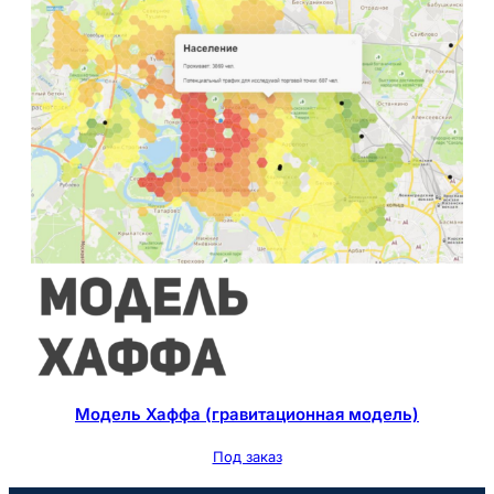
р
и
ю
Модель Хаффа (гравитационная модель)
Под заказ