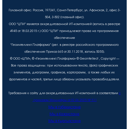
Головной офис: Россия, 197341, Санкт-Петербург, ул. Афонская, 2, офис 3-
504, 3-502 (главный офис).
ООО “ЦПИ” является аккредитованной ИТ-компанией (запись в реестре
4945 от 18.03.2015 г.) ООО “ЦПИ” принадлежат права на программное
обеспечение
“Геоинтеллект.Платформа” (рег. в реестре российского программного
обеспечения Приказ 665 от 30.11.2018, запись 5055).
© ООО «ЦПИ», © «Геоинтеллект.Платформа» © Geointellect , Copyright —
Все права защищены: при использовании текста, (фото) графических
элементов, диаграмм, графиков, картограмм, а также любых их
фрагментов и частей, третьи лица обязаны указывать правообладателя.
Требования к сайту для аккредитованных ИТ-компаний в соответствии
с
приказом Минцифры от 02.06.2025 № 511
Мы в Узбекистане
Мы в Казахстане
Мы в Кыргызстане