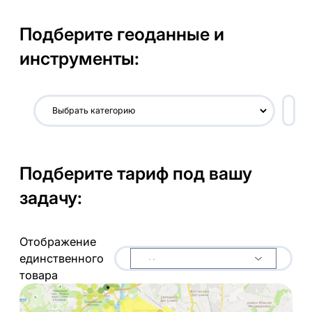
Подберите геоданные и
инструменты:
В
ы
б
р
Подберите тариф под вашу
а
т
задачу:
ь
к
а
Отображение
т
единственного
е
товара
г
о