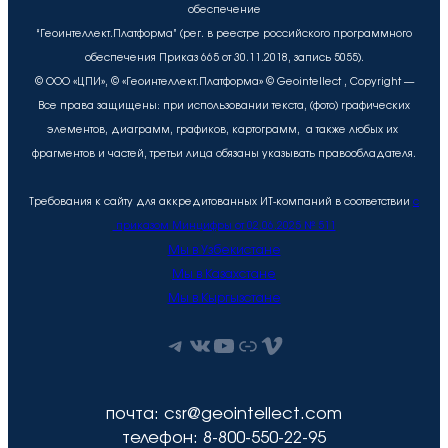
обеспечение
“Геоинтеллект.Платформа” (рег. в реестре российского программного
обеспечения Приказ 665 от 30.11.2018, запись 5055).
© ООО «ЦПИ», © «Геоинтеллект.Платформа» © Geointellect , Copyright —
Все права защищены: при использовании текста, (фото) графических
элементов, диаграмм, графиков, картограмм, а также любых их
фрагментов и частей, третьи лица обязаны указывать правообладателя.
Требования к сайту для аккредитованных ИТ-компаний в соответствии
с
приказом Минцифры от 02.06.2025 № 511
Мы в Узбекистане
Мы в Казахстане
Мы в Кыргызстане
Telegram
ВКонтакте
YouTube
Рутуб
Vimeo
почта: csr@geointellect.com
телефон: 8-800-550-22-95