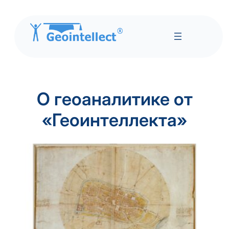
Перейти
к
О геоаналитике от
содержимому
«Геоинтеллекта»