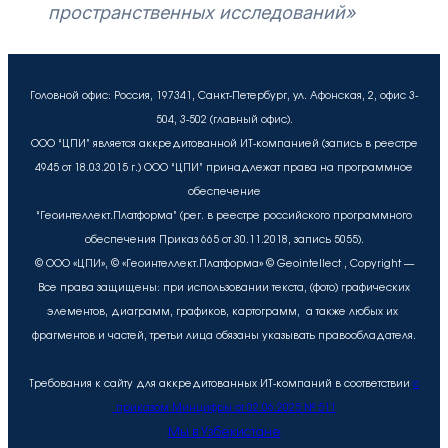
пространственных исследований»
Головной офис: Россия, 197341, Санкт-Петербург, ул. Афонская, 2, офис 3-
504, 3-502 (главный офис).
ООО “ЦПИ” является аккредитованной ИТ-компанией (запись в реестре
4945 от 18.03.2015 г.) ООО “ЦПИ” принадлежат права на программное
обеспечение
“Геоинтеллект.Платформа” (рег. в реестре российского программного
обеспечения Приказ 665 от 30.11.2018, запись 5055).
© ООО «ЦПИ», © «Геоинтеллект.Платформа» © Geointellect , Copyright —
Все права защищены: при использовании текста, (фото) графических
элементов, диаграмм, графиков, картограмм, а также любых их
фрагментов и частей, третьи лица обязаны указывать правообладателя.
Требования к сайту для аккредитованных ИТ-компаний в соответствии
с
приказом Минцифры от 02.06.2025 № 511
Мы в Узбекистане