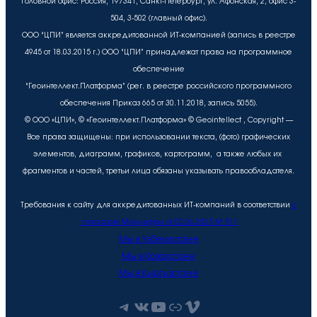
Головной офис: Россия, 197341, Санкт-Петербург, ул. Афонская, 2, офис 3-
504, 3-502 (главный офис).
ООО “ЦПИ” является аккредитованной ИТ-компанией (запись в реестре
4945 от 18.03.2015 г.) ООО “ЦПИ” принадлежат права на программное
обеспечение
“Геоинтеллект.Платформа” (рег. в реестре российского программного
обеспечения Приказ 665 от 30.11.2018, запись 5055).
© ООО «ЦПИ», © «Геоинтеллект.Платформа» © Geointellect , Copyright —
Все права защищены: при использовании текста, (фото) графических
элементов, диаграмм, графиков, картограмм, а также любых их
фрагментов и частей, третьи лица обязаны указывать правообладателя.
Требования к сайту для аккредитованных ИТ-компаний в соответствии
с
приказом Минцифры от 02.06.2025 № 511
Мы в Узбекистане
Мы в Казахстане
Мы в Кыргызстане
Telegram
ВКонтакте
YouTube
Рутуб
Vimeo