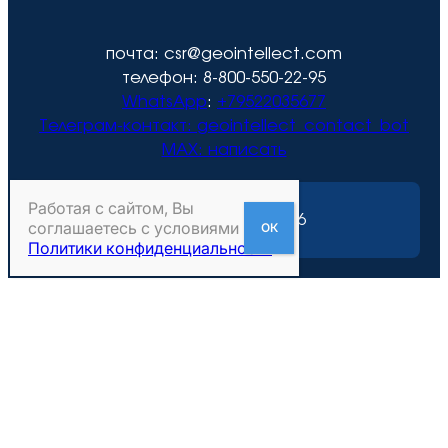
почта: csr@geointellect.com
телефон: 8-800-550-22-95
WhatsApp
:
+79522035677
Телеграм-контакт:
geointellect_contact_bot
MAX: написать
Работая с сайтом, Вы
Геоинтеллект © 2026
соглашаетесь с условиями
Политики конфиденциальности