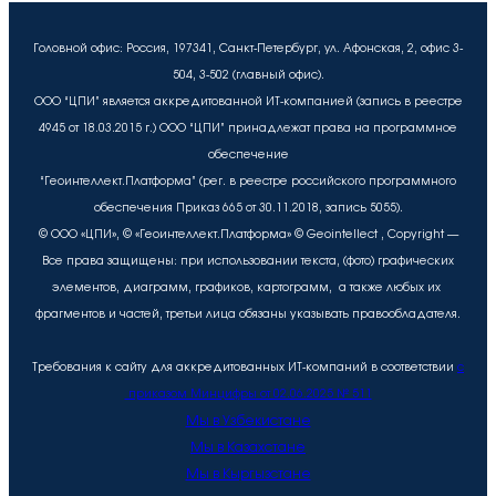
Головной офис: Россия, 197341, Санкт-Петербург, ул. Афонская, 2, офис 3-
504, 3-502 (главный офис).
ООО “ЦПИ” является аккредитованной ИТ-компанией (запись в реестре
4945 от 18.03.2015 г.) ООО “ЦПИ” принадлежат права на программное
обеспечение
“Геоинтеллект.Платформа” (рег. в реестре российского программного
обеспечения Приказ 665 от 30.11.2018, запись 5055).
© ООО «ЦПИ», © «Геоинтеллект.Платформа» © Geointellect , Copyright —
Все права защищены: при использовании текста, (фото) графических
элементов, диаграмм, графиков, картограмм, а также любых их
фрагментов и частей, третьи лица обязаны указывать правообладателя.
Требования к сайту для аккредитованных ИТ-компаний в соответствии
с
приказом Минцифры от 02.06.2025 № 511
Мы в Узбекистане
Мы в Казахстане
Мы в Кыргызстане