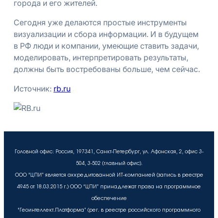
города и его жителей.
Сегодня уже делаются простые инструменты
визуализации и сбора информации. И в будущем
в РФ люди и компании, умеющие ставить задачи,
моделировать, интерпретировать результаты,
должны быть востребованы больше, чем сейчас.
Источник:
rb.ru
Головной офис: Россия, 197341, Санкт-Петербург, ул. Афонская, 2, офис 3-
504, 3-502 (главный офис).
ООО “ЦПИ” является аккредитованной ИТ-компанией (запись в реестре
4945 от 18.03.2015 г.) ООО “ЦПИ” принадлежат права на программное
обеспечение
“Геоинтеллект.Платформа” (рег. в реестре российского программного