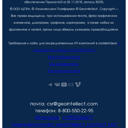
обеспечения Приказ 665 от 30.11.2018, запись 5055).
© ООО «ЦПИ», © «Геоинтеллект.Платформа» © Geointellect , Copyright —
Все права защищены: при использовании текста, (фото) графических
элементов, диаграмм, графиков, картограмм, а также любых их
фрагментов и частей, третьи лица обязаны указывать правообладателя.
Требования к сайту для аккредитованных ИТ-компаний в соответствии
с
приказом Минцифры от 02.06.2025 № 511
Мы в Узбекистане
Мы в Казахстане
Мы в Кыргызстане
Telegram
ВКонтакте
YouTube
Рутуб
Vimeo
почта: csr@geointellect.com
телефон: 8-800-550-22-95
WhatsApp
:
+79522035677
Телеграм-контакт:
geointellect_contact_bot